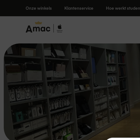
Ga
Onze winkels
Klantenservice
Hoe werkt studen
Persoonlijk advies in 47 winkel
naar
de
inhoud