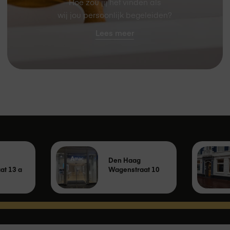
Hoe zou jij het vinden als
wij jou persoonlijk begeleiden?
Lees meer
Den Haag
at 13 a
Wagenstraat 10