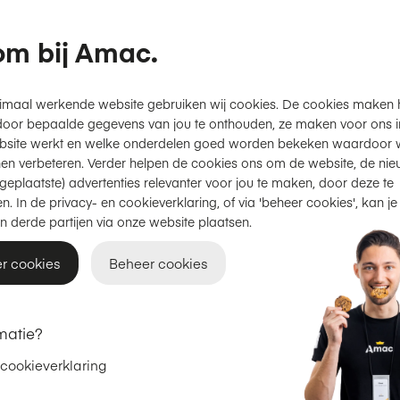
m bij Amac.
imaal werkende website gebruiken wij cookies. De cookies maken 
itten op de altijd gezellige Roggestraat, omringd door andere 
door bepaalde gegevens van jou te onthouden, ze maken voor ons inz
hier dagelijks voor je klaar. Kom je ook langs? Tot snel!
bsite werkt en welke onderdelen goed worden bekeken waardoor w
en verbeteren. Verder helpen de cookies ons om de website, de nie
geplaatste) advertenties relevanter voor jou te maken, door deze te
n. In de privacy- en cookieverklaring, of via 'beheer cookies', kan je
n derde partijen via onze website plaatsen.
Openingstijden
r cookies
Beheer cookies
Maandag
12:00 - 18:00
Dinsdag
10:30 - 18:00
matie?
Woensdag
10:30 - 18:00
 cookieverklaring
Donderdag
10:30 - 20:00