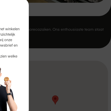
het winkelen
leuke winkels en horecazaken. Ons enthousiaste team staat
ichtelijk
ij onze
uwsbrief en
 zien welke