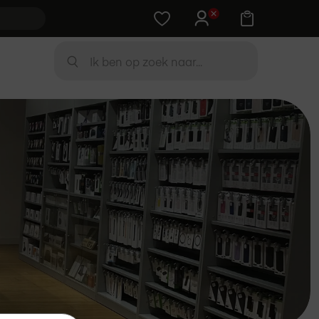
Training cadeau bij Apple-device
Zoek
ZOEK