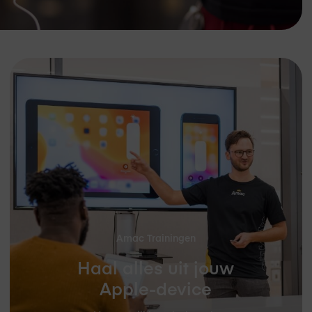
Amac Trainingen
Haal alles uit jouw
Apple-device