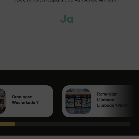
Ja
Rotterdam
Groningen
Lijnbaan
Westerkade 7
Lijnbaan 79B/C