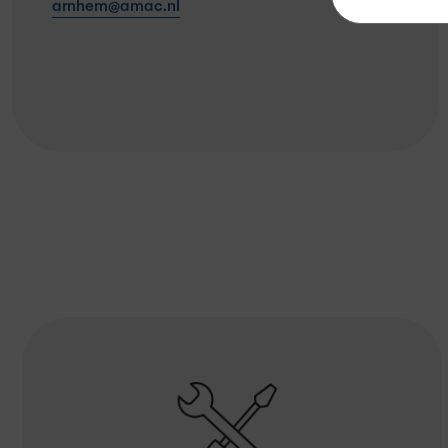
arnhem@amac.nl