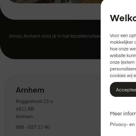
Welko
Voor een opt
Amac Arnhem vind je in het karakteristieke centrum. We z
makkelijker 
hoe onze we
website kunn
onze (extern 
personalisere
cookies wij e
Arnhem
Acceptee
Roggestraat 13 a
6811 BB
Meer infor
Arnhem
Privacy- en
088 - 027 11 40