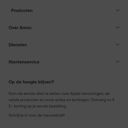
Meer dan Apple alleen
Producten
Het voordeel van de verloopkabels bij Amac is dat alles
gecertificeerd is door Apple. Dit betekent dat het volledig
Over Amac
betrouwbaar is om de accessoires te gebruiken bij jouw
Apple-apparaten. Geen zorgen dus, zodra je kiest voor
Diensten
een ander merk dan Apple: jouw MacBook,
iPhone
of
iPad
blijft altijd optimaal werken!
Verloopkabel kopen bij Amac
Klantenservice
Koop jij een verloopkabel online bij Amac, dan wordt
deze gratis thuisbezorgd. Haal je jouw nieuwe
Op de hoogte blijven?
verloopkabel liever af? Ook dat kan, in een van onze
50
Amac-winkels
.
Kom als eerste alles te weten over Apple-lanceringen, de
vetste producten en onze acties en kortingen. Ontvang nu €
5,- korting op je eerste bestelling.
Schrijf je in voor de nieuwsbrief!