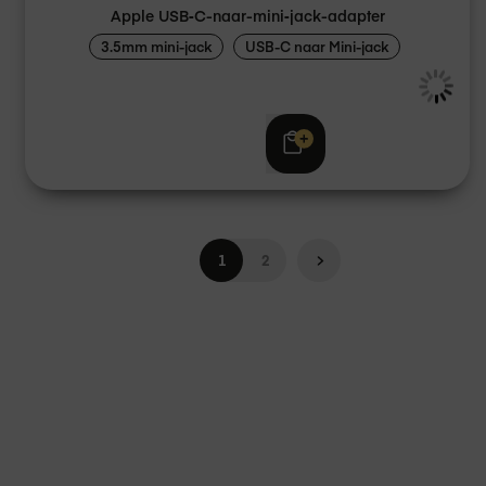
Apple USB‑C-naar-mini‑jack-adapter
3.5mm mini-jack
USB-C naar Mini-jack
€ 15,00
Pagina
Je leest momenteel pagina
Pagina
Pagina
Volgende
1
2