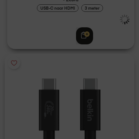
USB-C naar HDMI
3 meter
€ 49,95