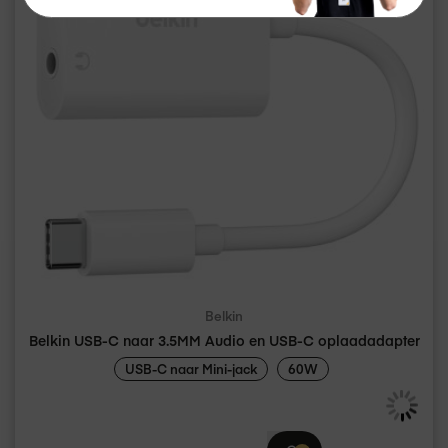
Belkin
Belkin USB-C naar 3.5MM Audio en USB-C oplaadadapter
USB-C naar Mini-jack
60W