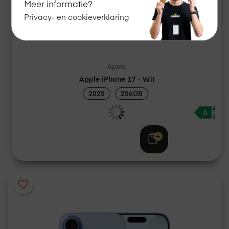
Meer informatie?
Privacy- en cookieverklaring
Apple
Apple iPhone 17 - Wit
2025
256GB
Adviesprijs
€ 969,00
€ 949,00