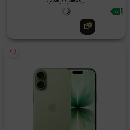
2025
256GB
Adviesprijs
€ 969,00
€ 949,00