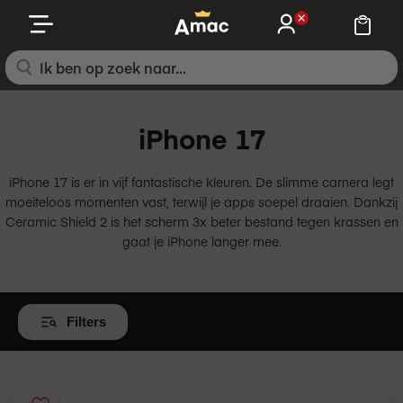
Ga
naar
de
inhoud
iPhone 17
iPhone 17 is er in vijf fantastische kleuren. De slimme camera legt
moeiteloos momenten vast, terwijl je apps soepel draaien. Dankzij
Ceramic Shield 2 is het scherm 3x beter bestand tegen krassen en
gaat je iPhone langer mee.
Filters
Wis
alle
filters